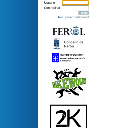
Usuario
Contrasinal
Recuperar contrasinal